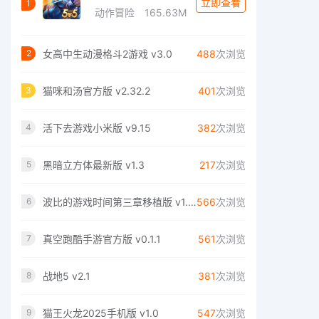
立即查看
1
动作冒险
165.63M
女高中生动漫格斗2游戏 v3.0
488
次浏览
2
猫咪和汤官方版 v2.32.2
401
次浏览
3
活下去游戏小米版 v9.15
382
次浏览
4
黑暗立方体最新版 v1.3
217
次浏览
5
波比的游戏时间第三章移植版 v1.0.25
566
次浏览
6
真空跑酷手游官方版 v0.1.1
561
次浏览
7
战地5 v2.1
381
次浏览
8
猫王火龙2025手机版 v1.0
547
次浏览
9