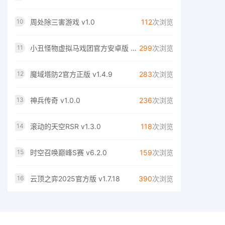
周处除三害游戏 v1.0
112
次浏览
10
小丑怪物虚拟马戏团官方安卓版 v1.2.3
299
次浏览
11
魔域塔防2官方正版 v1.4.9
283
次浏览
12
神兵传奇 v1.0.0
236
次浏览
13
滚动的天空RSR v1.3.0
118
次浏览
14
时空召唤巅峰S赛 v6.2.0
159
次浏览
15
云顶之弈2025官方版 v1.7.18
390
次浏览
16