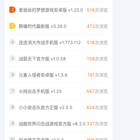
爱丽丝的梦想游戏安卓版 v1.23.0
516
次浏览
2
群雄时代最新版 v3.29.0
472
次浏览
3
连连消大作战手机版 v1.773.112
518
次浏览
4
战箭天下官方版 v1.0.58
158
次浏览
5
元素入侵者安卓版 v1.3.6
191
次浏览
6
火线出击手机版 v1.23
567
次浏览
7
小小突击队官方正版 v2.5.5
434
次浏览
8
战舰世界闪击战游戏官方版 v8.2.0
337
次浏览
9
巨龙猎手官方版 v2.0.3
406
次浏览
10