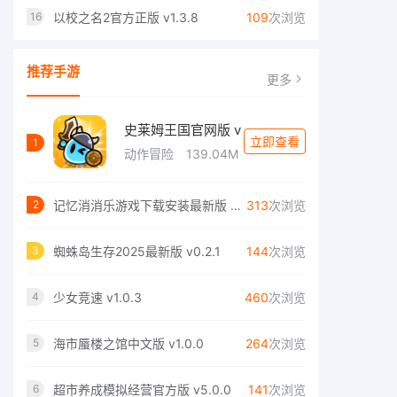
以校之名2官方正版 v1.3.8
109
次浏览
16
推荐手游
更多
史莱姆王国官网版 v
立即查看
1
动作冒险
139.04M
记忆消消乐游戏下载安装最新版 v0.2.0.0
313
次浏览
2
蜘蛛岛生存2025最新版 v0.2.1
144
次浏览
3
少女竞速 v1.0.3
460
次浏览
4
海市蜃楼之馆中文版 v1.0.0
264
次浏览
5
超市养成模拟经营官方版 v5.0.0
141
次浏览
6