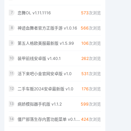
恋舞OL v1.11.1116
573
次浏览
7
神迹血舞者官方正版手游 v1.0.16
566
次浏览
8
第五人格欧美服最新版 v1.5.99
106
次浏览
9
装甲前线安卓版 v1.40.1
262
次浏览
10
活下来吧小金官网安卓版 v1.0
531
次浏览
11
二手车贩2024安卓最新版 v1.0
176
次浏览
12
病娇模拟器手机版 v1.1.2
599
次浏览
13
僵尸部落生存内置功能菜单 v0.1.77
424
次浏览
14