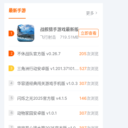
最新手游
更多
战舰猎手游戏最新版
立即查看
1
飞行射击
719.51MB
不休战队官方版 v0.26.7
205
次浏览
2
三角洲行动安卓版 v1.201.37101.35
527
次浏览
3
华容道经典闯关游戏手机版 v1.0.3
307
次浏览
4
闪烁之光2025官方版 v4.1.5
146
次浏览
5
动物家园安卓版 v1.0.1
307
次浏览
6
宝宝开心接水管2025官方版 v1.0.0
397
次浏览
7