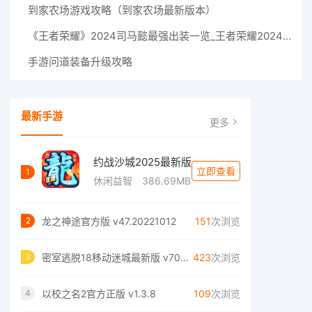
到家农场游戏攻略（到家农场最新版本）
《王者荣耀》2024司马懿最强出装一览_王者荣耀2024司马懿最强出装是什么
手游问道装备升级攻略
最新手游
更多
约战沙城2025最新版
立即查看
1
休闲益智
386.69MB
龙之神途官方版 v47.20221012
151
次浏览
2
密室逃脱18移动迷城最新版 v700.00.05
423
次浏览
3
以校之名2官方正版 v1.3.8
109
次浏览
4