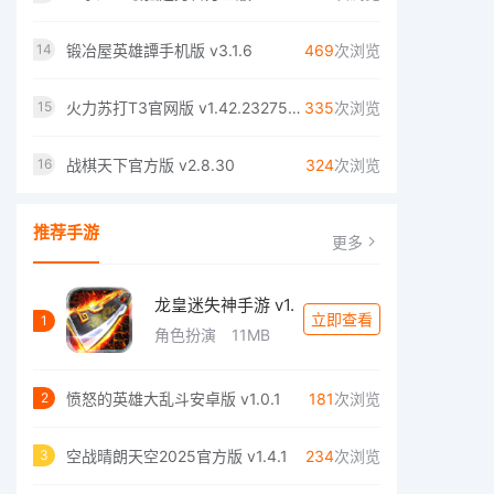
锻冶屋英雄譚手机版 v3.1.6
469
次浏览
14
火力苏打T3官网版 v1.42.2327580
335
次浏览
15
战棋天下官方版 v2.8.30
324
次浏览
16
推荐手游
更多
龙皇迷失神手游 v1.
立即查看
1
角色扮演
11MB
愤怒的英雄大乱斗安卓版 v1.0.1
181
次浏览
2
空战晴朗天空2025官方版 v1.4.1
234
次浏览
3