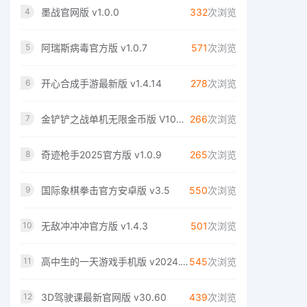
墨战官网版 v1.0.0
332
次浏览
4
阿瑞斯病毒官方版 v1.0.7
571
次浏览
5
开心合成手游最新版 v1.4.14
278
次浏览
6
金铲铲之战单机无限金币版 V1000.4.12
266
次浏览
7
奇迹枪手2025官方版 v1.0.9
265
次浏览
8
国际象棋拳击官方安卓版 v3.5
550
次浏览
9
无敌冲冲冲官方版 v1.4.3
501
次浏览
10
高中生的一天游戏手机版 v2024.11.376
545
次浏览
11
3D驾驶课最新官网版 v30.60
439
次浏览
12