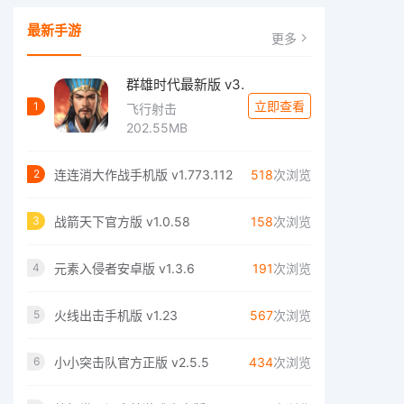
最新手游
更多
群雄时代最新版 v3.
立即查看
1
飞行射击
202.55MB
连连消大作战手机版 v1.773.112
518
次浏览
2
战箭天下官方版 v1.0.58
158
次浏览
3
元素入侵者安卓版 v1.3.6
191
次浏览
4
火线出击手机版 v1.23
567
次浏览
5
小小突击队官方正版 v2.5.5
434
次浏览
6