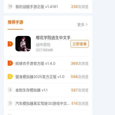
我的战舰手游正版 v1.4161
239
次浏览
16
推荐手游
更多
樱花学院逃生中文手
立即查看
1
动作冒险
207.96MB
纸嫁衣手游官方版 v1.4.0
369
次浏览
2
健身模拟器2025官方正版 v1.0
598
次浏览
3
金刚生存模拟器 v1.1
597
次浏览
4
汽车模拟器真实驾驶3D游戏中文手机版 v1.1
516
次浏览
5