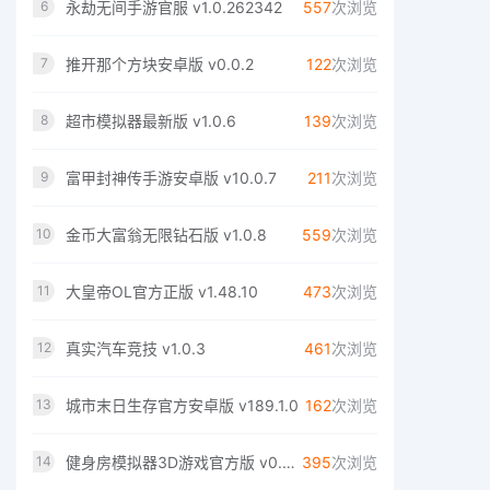
永劫无间手游官服 v1.0.262342
557
次浏览
6
推开那个方块安卓版 v0.0.2
122
次浏览
7
超市模拟器最新版 v1.0.6
139
次浏览
8
富甲封神传手游安卓版 v10.0.7
211
次浏览
9
金币大富翁无限钻石版 v1.0.8
559
次浏览
10
大皇帝OL官方正版 v1.48.10
473
次浏览
11
真实汽车竞技 v1.0.3
461
次浏览
12
城市末日生存官方安卓版 v189.1.0
162
次浏览
13
健身房模拟器3D游戏官方版 v0.0.11
395
次浏览
14