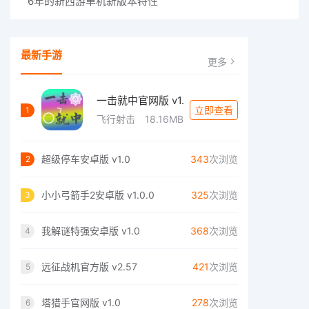
6年的新西游单机新版本特性
最新手游
更多
一击就中官网版 v1.
立即查看
1
飞行射击
18.16MB
超级停车安卓版 v1.0
343
次浏览
2
小小弓箭手2安卓版 v1.0.0
325
次浏览
3
我解谜特强安卓版 v1.0
368
次浏览
4
远征战机官方版 v2.57
421
次浏览
5
塔猎手官网版 v1.0
278
次浏览
6