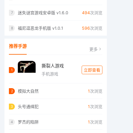
迷失谜宫游戏安卓版 v1.6.0
494
次浏览
7
福尼逗恶龙手机版 v1.0.1
596
次浏览
8
推荐手游
更多
撕裂人游戏
立即查看
1
手机游戏
模拟大自然
1
次浏览
2
头号通缉犯
1
次浏览
3
罗杰的陷阱
1
次浏览
4