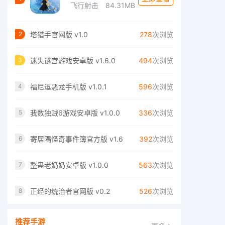
飞行射击
84.31MB
塔猎手官网版 v1.0
278
次浏览
2
迷失谜宫游戏安卓版 v1.6.0
494
次浏览
3
福尼逗恶龙手机版 v1.0.1
596
次浏览
4
我数独贼6游戏安卓版 v1.0.0
336
次浏览
5
寄居隅怪奇事件簿官方版 v1.6
392
次浏览
6
整蛊老奶奶安卓版 v1.0.0
563
次浏览
7
正经的统治者官网版 v0.2
526
次浏览
8
推荐手游