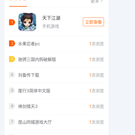
更多
天下江湖
立即查看
1
手机游戏
水果忍者pc
1
次浏览
2
驰骋三国内购破解版
1
次浏览
3
刘备传下载
1
次浏览
4
尾行3简体中文版
1
次浏览
5
神剑情天3
1
次浏览
6
昆山同城游戏大厅
1
次浏览
7