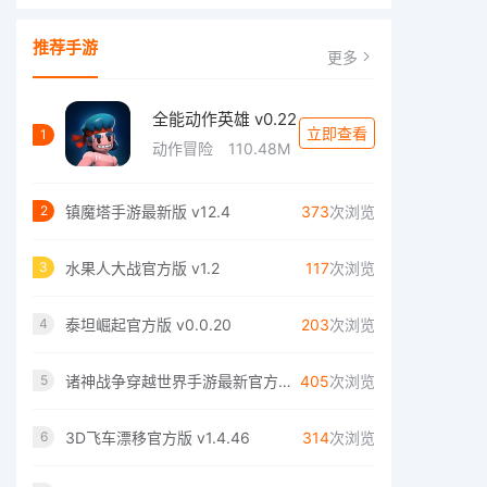
推荐手游
更多
全能动作英雄 v0.22
立即查看
1
动作冒险
110.48M
镇魔塔手游最新版 v12.4
373
次浏览
2
水果人大战官方版 v1.2
117
次浏览
3
泰坦崛起官方版 v0.0.20
203
次浏览
4
诸神战争穿越世界手游最新官方版 v1.0.10
405
次浏览
5
3D飞车漂移官方版 v1.4.46
314
次浏览
6