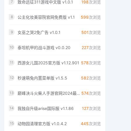
致命远征311游戏中文版 v1.0.1
198
次浏览
7
公主化妆美容院官网免费版 v1.1
599
次浏览
8
女巫之哭2免广告 v1.0.1
501
次浏览
9
泰坦机甲的战斗游戏 v0.0.20
227
次浏览
10
西游女儿国2025官方版 v1.12.901
578
次浏览
11
秒速萌兔内置菜单版 v1.5.5
582
次浏览
12
巅峰决斗火柴人手游官网2024最新版 v1.4.3
574
次浏览
13
我独自升级arise国际服 v1.1.86
127
次浏览
14
动物园清理官方版 v1.0.4.2
445
次浏览
15