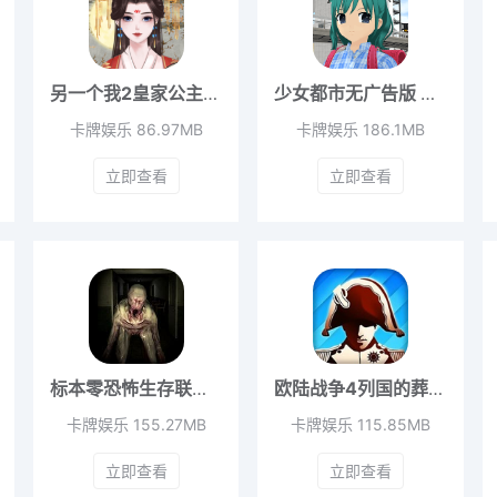
另一个我2皇家公主官方版 V2.8
少女都市无广告版 V1.6.2
卡牌娱乐
86.97MB
卡牌娱乐
186.1MB
立即查看
立即查看
标本零恐怖生存联机版 V1.1.1
欧陆战争4列国的葬礼官方版 V1.4.1
卡牌娱乐
155.27MB
卡牌娱乐
115.85MB
立即查看
立即查看