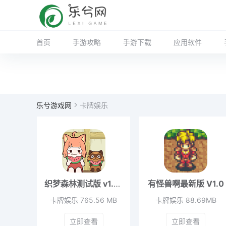
首页
手游攻略
手游下载
应用软件
乐兮游戏网
卡牌娱乐
织梦森林测试版 v1.0.24
有怪兽啊最新版 V1.0
卡牌娱乐
765.56 MB
卡牌娱乐
88.69MB
立即查看
立即查看