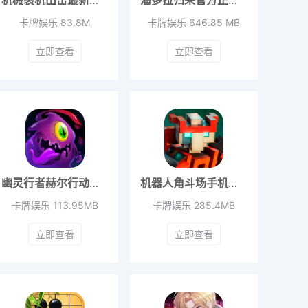
机械装机出击最新版 v0.11.2
潘多拉归来官方正版 v2.2090.9
卡牌娱乐
83.8M
卡牌娱乐
646.85 MB
立即查看
立即查看
幽灵行者赫尔行动安卓版 V1.0.2
机器人角斗场手机版 V1.2
卡牌娱乐
113.95MB
卡牌娱乐
285.4MB
立即查看
立即查看