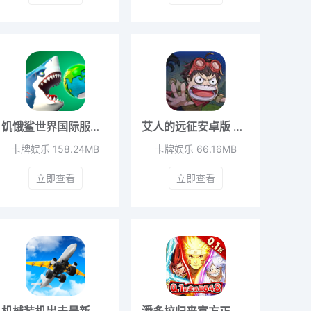
饥饿鲨世界国际服最新版 V5.3.2
艾人的远征安卓版 V1.0
卡牌娱乐
158.24MB
卡牌娱乐
66.16MB
立即查看
立即查看