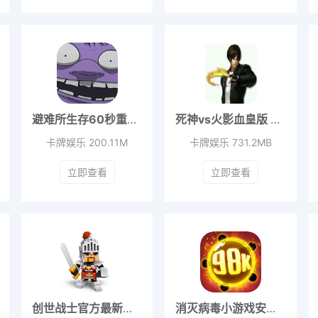
避难所生存60秒重制版 v1.2.4.81
死神vs火影血皇版 V1.3.0
卡牌娱乐
200.11M
卡牌娱乐
731.2MB
立即查看
立即查看
创世战士官方最新版(Craft Warriors) v4.5.6
消灭病毒小游戏安卓版 v2.2.0