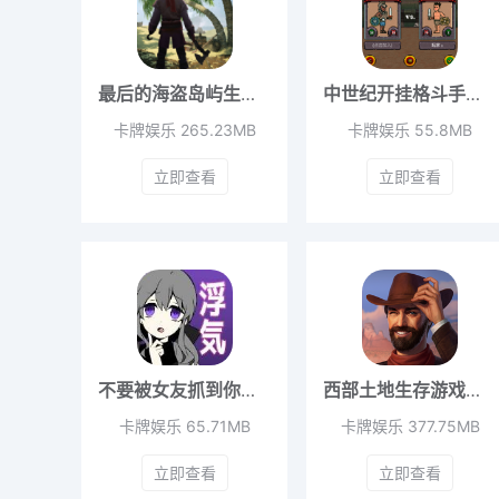
最后的海盗岛屿生存mod版 V1.13.4
中世纪开挂格斗手游正版 V306.1.0.3018
卡牌娱乐
265.23MB
卡牌娱乐
55.8MB
立即查看
立即查看
不要被女友抓到你劈腿官方版 V2
西部土地生存游戏手机版 V4.1.0
卡牌娱乐
65.71MB
卡牌娱乐
377.75MB
立即查看
立即查看