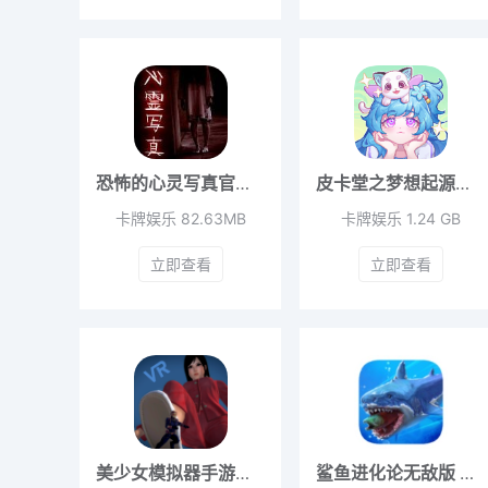
恐怖的心灵写真官方版 V1.0.0
皮卡堂之梦想起源九游版 v1.0.10
卡牌娱乐
82.63MB
卡牌娱乐
1.24 GB
立即查看
立即查看
美少女模拟器手游安卓版 V1.1
鲨鱼进化论无敌版 V1.2.0