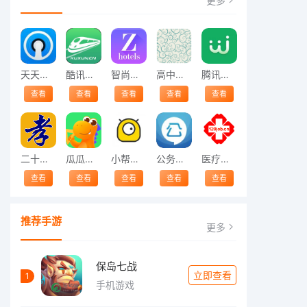
更多
天天动听音乐播放器
酷讯火车票
智尚酒店
高中英语单词表
腾讯微校
查看
查看
查看
查看
查看
二十四孝
瓜瓜龙思维
小帮保险
公务员考试
医疗人才网
查看
查看
查看
查看
查看
推荐手游
更多
保岛七战
立即查看
1
手机游戏