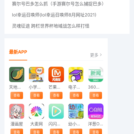
赛尔号巴多怎么抓（手游赛尔号怎么捕捉巴多）
lol幸运召唤师(lol幸运召唤师8月网址2021)
灵魂征途 跨栏世界杯地域战怎么样打怪
最新APP
更多
天地人和
小学五年级英语
芒果视频
电子课本网
360新闻
查看
查看
查看
查看
查看
漫画屋
大麦网
闪闪电影院
幼小衔接
洋葱OMALL
查看
查看
查看
查看
查看