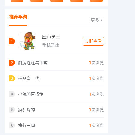
推荐手游
更多
摩尔勇士
立即查看
1
手机游戏
厨房连连看下载
1
次浏览
2
极品富二代
1
次浏览
3
小浣熊百将传
1
次浏览
4
疯狂购物
1
次浏览
5
策行三国
1
次浏览
6