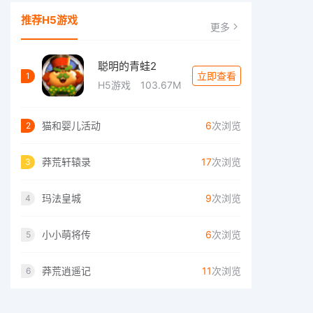
推荐H5游戏
更多
聪明的青蛙2
立即查看
1
H5游戏
103.67M
猫和婴儿活动
6
次浏览
2
莽荒轩辕录
17
次浏览
3
玛法皇城
9
次浏览
4
小小萌将传
6
次浏览
5
莽荒逍遥记
11
次浏览
6