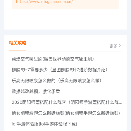
https://www.letsgame.com.cn/
相关攻略
更多
动燃空气哪里刷(魔兽世界动燃空气哪里刷）
翅膀6升7需要多少（皇图翅膀6升7进阶数据介绍）
乐高无限喷泉怎么做的（乐高无限喷泉怎么做）
数据越改越糟，激化矛盾
2020阴阳师荒搭配什么阵容（阴阳师手游荒搭配什么阵容）
倩女幽魂端游怎么搬砖赚钱(倩女幽魂手游怎么搬砖赚钱)
lol手游体验服(lol手游体验服下载)