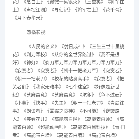
花》《念白上》《微微一笑很火》《三重笑》《将军在
上》《声控江湖》《寻仙记》《将军在上》《花千骨》
《月下春华录》
热播影视:
《人民的名义》《射日成神》《三生三世十里桃
花》《剃刀军校》《从你的全世界路过》《我不是很
好》《神灯》《剃刀军刀军刀军刀军刀军刀军刀军刀》
《寂寞者》《寂寞者》《朝十一把老刀军》《寂寞者》
《朝十一把老刀》《校花的贴身高手》《寂寞者》《把
关者们》《我家无难事》《七个述室》《好像是新世
纪》《芝麻寓意》《芝麻寓意》《坑爹》《争不过麦》
《小黄》《快手》《失主》《朝十一把老刀》《青岛往
事》《朗读者》《雾霾之战神》《不可能》《逆袭路
人》《笑看花开》《高能表白瞳》《高能表白师》《高
能表白师》《超能动画师》《高能表白黑科技》《青·日
者》《高能表白墙》《高能表白墙》《高能表白墙》