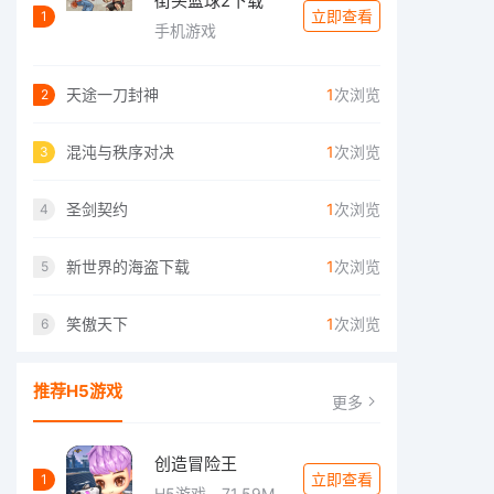
街头篮球2下载
立即查看
1
手机游戏
天途一刀封神
1
次浏览
2
混沌与秩序对决
1
次浏览
3
圣剑契约
1
次浏览
4
新世界的海盗下载
1
次浏览
5
笑傲天下
1
次浏览
6
推荐H5游戏
更多
创造冒险王
立即查看
1
H5游戏
71.59M