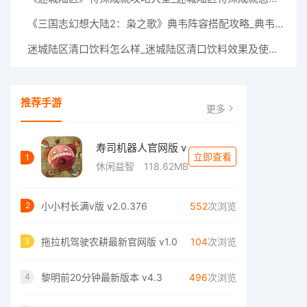
《三国志幻想大陆2：枭之歌》典韦阵容搭配攻略_典韦阵容怎么搭配
迷城陆区清口饮料怎么样_迷城陆区清口饮料效果及使用技巧
推荐手游
更多
寿司机器人官网版 v
立即查看
1
休闲益智
118.62MB
小小村长满v版 v2.0.376
552
次浏览
2
拖拉机驾驶农耕最新官网版 v1.0
104
次浏览
3
黎明前20分钟最新版本 v4.3
496
次浏览
4