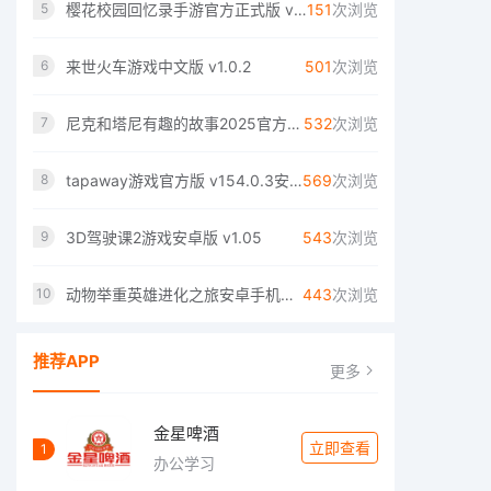
樱花校园回忆录手游官方正式版 v1.0
151
次浏览
5
来世火车游戏中文版 v1.0.2
501
次浏览
6
尼克和塔尼有趣的故事2025官方版 v2.8
532
次浏览
7
tapaway游戏官方版 v154.0.3安卓版
569
次浏览
8
3D驾驶课2游戏安卓版 v1.05
543
次浏览
9
动物举重英雄进化之旅安卓手机版 v1.0.0
443
次浏览
10
推荐APP
更多
金星啤酒
立即查看
1
办公学习