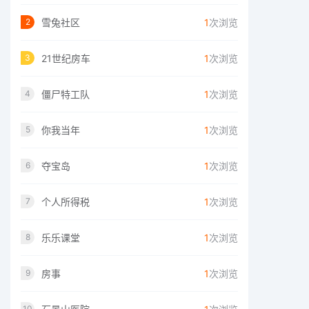
雪兔社区
1
次浏览
2
21世纪房车
1
次浏览
3
僵尸特工队
1
次浏览
4
你我当年
1
次浏览
5
夺宝岛
1
次浏览
6
个人所得税
1
次浏览
7
乐乐课堂
1
次浏览
8
房事
1
次浏览
9
10