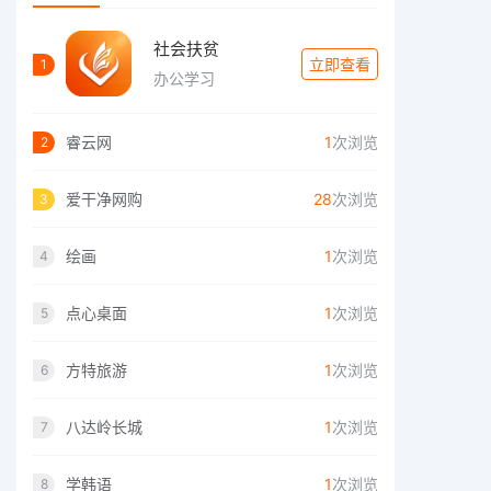
社会扶贫
立即查看
1
办公学习
睿云网
1
次浏览
2
爱干净网购
28
次浏览
3
绘画
1
次浏览
4
点心桌面
1
次浏览
5
方特旅游
1
次浏览
6
八达岭长城
1
次浏览
7
学韩语
1
次浏览
8