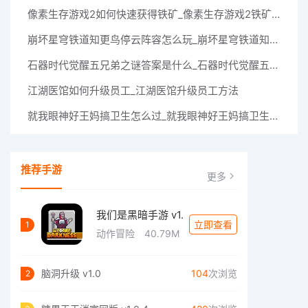
像素生存游戏2如何快速获得铁矿_像素生存游戏2铁矿获得方法介绍
崩坏星穹铁道知更鸟停云阵容怎么玩_崩坏星穹铁道知更鸟停云阵容玩法介绍
石器时代觉醒五兄弟之谜答案是什么_石器时代觉醒五兄弟之谜答案大全一览
江湖医馆如何升级员工_江湖医馆升级员工方法
就我眼神好王妈搞卫生怎么过_就我眼神好王妈搞卫生把房间打扫干净通关攻略
推荐手游
更多
我们是黑暗手游 v1.
立即查看
1
动作冒险
40.79M
脑洞升级 v1.0
104
次浏览
2