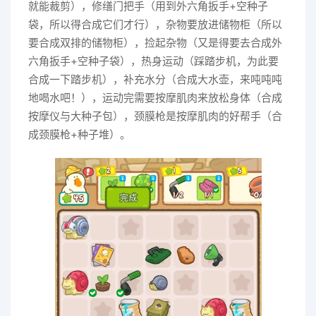
就能裁剪），修缮门把手（用到外六角扳手+空种子
袋，所以得合成它们才行），杂物要放进储物柜（所以
要合成双排的储物柜），捡起杂物（又是得要去合成外
六角扳手+空种子袋），热身运动（踩踏步机，为此要
合成一下踏步机），补充水分（合成大水壶，来吨吨吨
地喝水吧！），运动完需要按摩肌肉来放松身体（合成
按摩仪与大种子包），颈膜枪是按摩肌肉的好帮手（合
成颈膜枪+种子堆）。