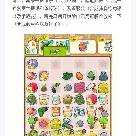
可），再来一把锯子（合成电锯），翩翩起舞（合成一
套紫罗兰舞裙和体操球），购置服装（合成抹胸练功裙
以及手翻花），跳完舞后开始给自己用颈膜枪放松一下
（合成颈膜枪以及种子堆）。