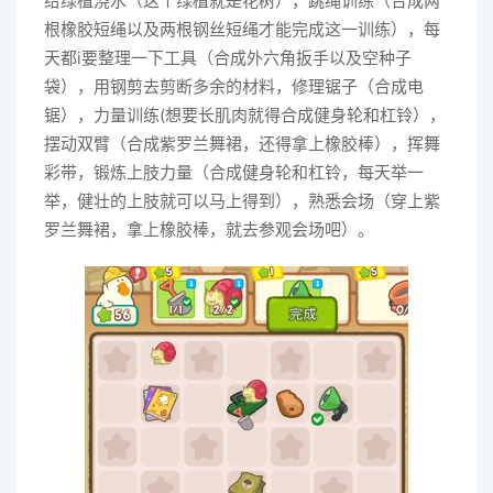
给绿植浇水（这个绿植就是花树），跳绳训练（合成两
根橡胶短绳以及两根钢丝短绳才能完成这一训练），每
天都i要整理一下工具（合成外六角扳手以及空种子
袋），用钢剪去剪断多余的材料，修理锯子（合成电
锯），力量训练(想要长肌肉就得合成健身轮和杠铃），
摆动双臂（合成紫罗兰舞裙，还得拿上橡胶棒），挥舞
彩带，锻炼上肢力量（合成健身轮和杠铃，每天举一
举，健壮的上肢就可以马上得到），熟悉会场（穿上紫
罗兰舞裙，拿上橡胶棒，就去参观会场吧）。