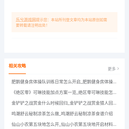
乐兮游戏网
提示您：本站所刊登文章均为本站原创如需
要转载请注明出处！
相关攻略
更多
肥鹅健身房体操队训练日常怎么开启_肥鹅健身房体操队训练日常一览
《绝区零》可琳技能加点方案一览_绝区零可琳技能怎么加点
金铲铲之战赏金什么时候回归_金铲铲之战赏金猎人回归时间介绍
鸣潮舒云秘制凉茶怎么做_鸣潮舒云秘制凉茶食谱介绍
仙山小农第五块地怎么开_仙山小农第五块地开启材料获取条件一览