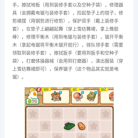
手，擦拭地板（用到装修手套以及空种子袋），修理器
具（会拥戴电锯与装修手套），捡起垫子上的钳子，修
剪裙摆（用钢剪进行修剪），保护双手（戴上装修手
套），在垫子上翩翩起舞（穿上雪纺舞裙，拿上橡胶
棒），修理平衡木（用到电锯与装修手套），锯开平衡
木（拿起电锯将平衡木锯开就行），排队领手套（需要
领取到装修手套），擦拭扳手（要用到扳手和空种子
袋），打磨体操器械（会用到打磨器），演出服装（穿
上雪纺舞裙即可），保养锯子（这个物品其实就是电
锯）。