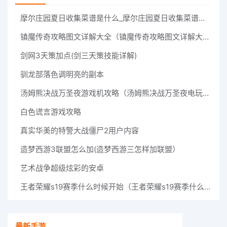
摩尔庄园夏日收集菜谱是什么_摩尔庄园夏日收集菜谱介绍
镇魔传奇攻略图文详解大全（镇魔传奇攻略图文详解大全最新）
剑网3天策加点(剑三天策技能详解)
驯龙部落色调明亮的副本
汤姆熊决战万圣夜游戏机攻略（汤姆熊决战万圣夜电玩技巧）
白色谎言游戏攻略
真实华美的特警大战僵尸2用户内容
造梦西游3联盟怎么加(造梦西游三怎样加联盟）
艺术战争超级炫彩的安卓
王者荣耀s19赛季什么时候开始（王者荣耀s19赛季什么时候开始结束）
最新手游