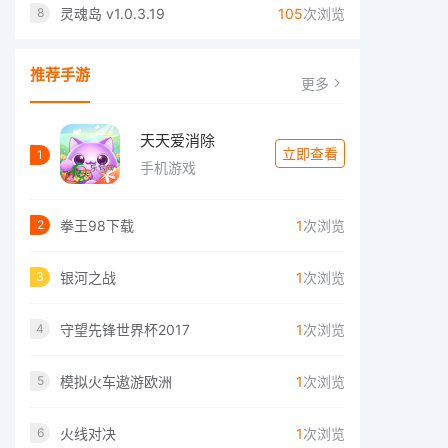
灵魂岛 v1.0.3.19
105
次浏览
8
推荐手游
更多
天天爱消除
立即查看
1
手机游戏
拳王98下载
1
次浏览
2
银河之战
1
次浏览
3
守望先锋世界杯2017
1
次浏览
4
模拟火车遨游欧洲
1
次浏览
5
火线对决
1
次浏览
6