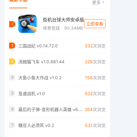
更多
街机台球大师安卓版
立即查看
1
体育竞技
90.34MB
三国战纪 v0.14.72.0
332
次浏览
2
汤姆猫飞车 v1.0.681.44
329
次浏览
3
大鱼小鱼大作战 v1.0.2
156
次浏览
4
急速战机 v1.0
502
次浏览
5
最后的子弹-变形机器人英雄 v6.0.0
264
次浏览
6
糖豆人必须死 v0.2
531
次浏览
7