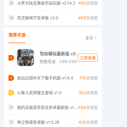
斗罗大陆无限金币钻石版 v2.14.2
495
次浏览
15
花式咖啡厅安卓版 v3.0
489
次浏览
16
推荐手游
更多
驾校模拟最新版 v3.
立即查看
1
跑酷竞速
598.43M
逃出庄园中文下载手机版 v1.6.4
116
次浏览
2
火柴人武林盟主游戏 v1.0
352
次浏览
3
我的无敌变异恐龙安卓最新版 v1.0.0
594
次浏览
4
神之物语安卓版 v1.0.28
425
次浏览
5