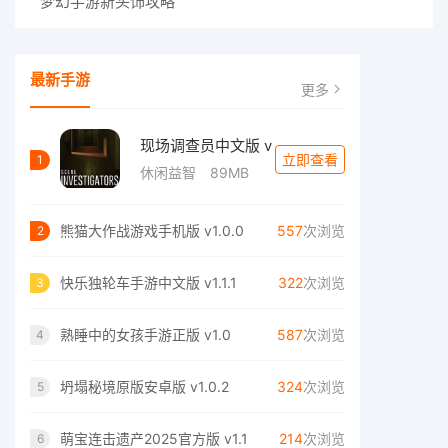
梦幻手游新头饰攻略
最新手游
更多
现场调查员中文版 v
立即查看
1
休闲益智
89MB
熊猫大作战游戏手机版 v1.0.0
557
次浏览
2
快乐独轮车手游中文版 v1.1.1
322
次浏览
3
熟睡中的女孩手游正版 v1.0
587
次浏览
4
坍塌秘境原版安卓版 v1.0.2
324
次浏览
5
萌宝连击遗产2025官方版 v1.1
214
次浏览
6