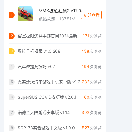
MMX坡道狂飙2 v17.0
立即查看
1
跑酷竞速
137.81M
密室极限逃离手游官网2024最新正版 v1.0
171
次浏览
2
奥拉星折扣服 v1.0.208
458
次浏览
3
汽车碰撞竞技场 v0.1
194
次浏览
4
真实沙漠汽车游戏手机安卓版 v1.3
232
次浏览
5
SuperSUS COVID安卓版 v2.0.1
160
次浏览
6
诺德兰大陆游戏安卓版 v1.1.2
392
次浏览
7
SCP173实验游戏中文版 v1.0.0
527
次浏览
8