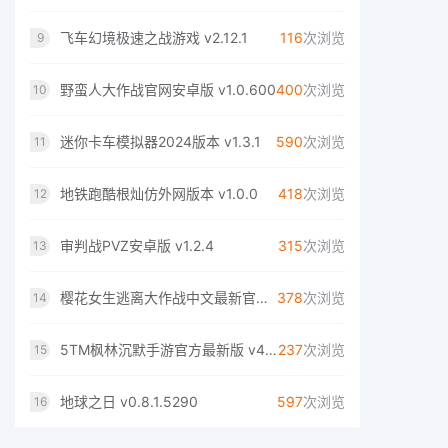
飞车幻境极速之战游戏 v2.12.1
116
次浏览
9
野蛮人大作战官网安卓版 v1.0.600
400
次浏览
10
迷你卡车模拟器2024版本 v1.3.1
590
次浏览
11
地铁跑酷根灿仿外网版本 v1.0.0
418
次浏览
12
审判战PVZ安卓版 v1.2.4
315
次浏览
13
樱花女生逃离大作战中文最新官网版 v1.0
378
次浏览
14
5TM枫林沉默手游官方最新版 v4.1.7
237
次浏览
15
地球之日 v0.8.1.5290
597
次浏览
16