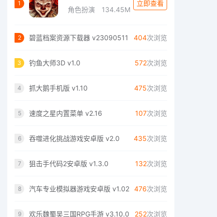
立即查看
1
角色扮演
134.45M
碧蓝档案资源下载器 v23090511
404
次浏览
2
钓鱼大师3D v1.0
572
次浏览
3
抓大鹅手机版 v1.10
475
次浏览
4
速度之星内置菜单 v2.16
107
次浏览
5
吞噬进化挑战游戏安卓版 v2.0
435
次浏览
6
狙击手代码2安卓版 v1.3.0
132
次浏览
7
汽车专业模拟器游戏安卓版 v1.02
476
次浏览
8
欢乐魏蜀吴三国RPG手游 v3.10.0
252
次浏览
9