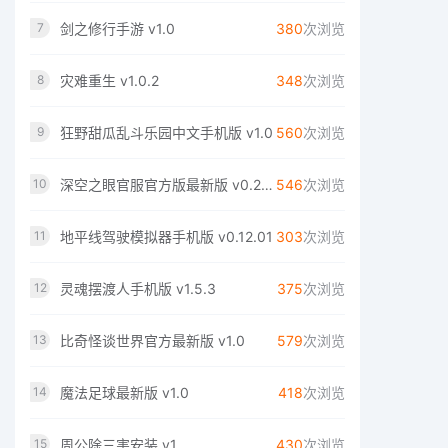
剑之修行手游 v1.0
380
次浏览
7
灾难重生 v1.0.2
348
次浏览
8
狂野甜瓜乱斗乐园中文手机版 v1.0
560
次浏览
9
深空之眼官服官方版最新版 v0.289.70
546
次浏览
10
地平线驾驶模拟器手机版 v0.12.01
303
次浏览
11
灵魂摆渡人手机版 v1.5.3
375
次浏览
12
比奇怪谈世界官方最新版 v1.0
579
次浏览
13
魔法足球最新版 v1.0
418
次浏览
14
周公除三害安装 v1
430
次浏览
15