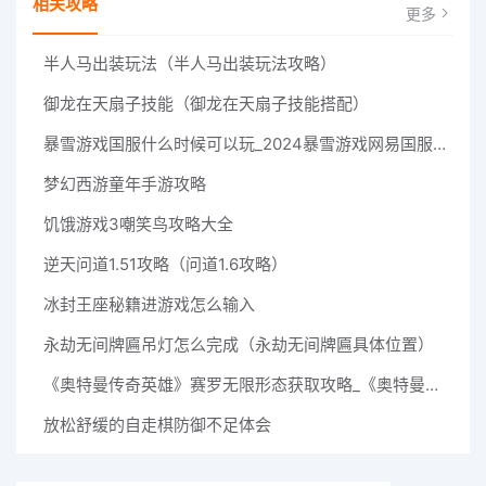
相关攻略
更多
半人马出装玩法（半人马出装玩法攻略）
御龙在天扇子技能（御龙在天扇子技能搭配）
暴雪游戏国服什么时候可以玩_2024暴雪游戏网易国服回归时间
梦幻西游童年手游攻略
饥饿游戏3嘲笑鸟攻略大全
逆天问道1.51攻略（问道1.6攻略）
冰封王座秘籍进游戏怎么输入
永劫无间牌匾吊灯怎么完成（永劫无间牌匾具体位置）
《奥特曼传奇英雄》赛罗无限形态获取攻略_《奥特曼传奇英雄》赛罗无限形态获取方法
放松舒缓的自走棋防御不足体会