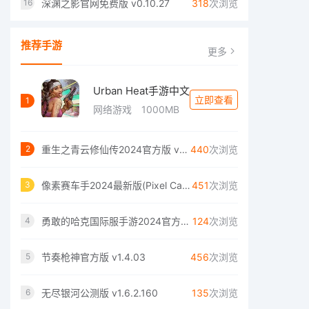
深渊之影官网免费版 v0.10.27
318
次浏览
16
推荐手游
更多
Urban Heat手游中文
立即查看
1
网络游戏
1000MB
重生之青云修仙传2024官方版 v1.0.2
440
次浏览
2
像素赛车手2024最新版(Pixel Car Racer) v1.2.5
451
次浏览
3
勇敢的哈克国际服手游2024官方最新版 v1.3.1
124
次浏览
4
节奏枪神官方版 v1.4.03
456
次浏览
5
无尽银河公测版 v1.6.2.160
135
次浏览
6