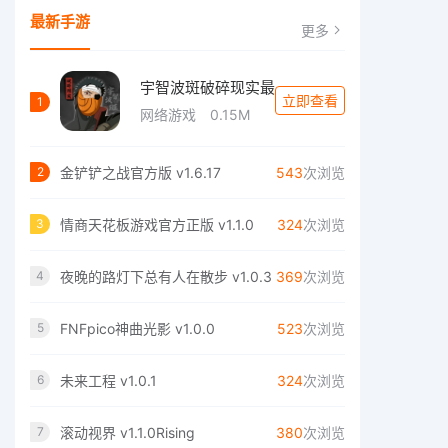
最新手游
更多
宇智波斑破碎现实最
立即查看
1
网络游戏
0.15M
金铲铲之战官方版 v1.6.17
543
次浏览
2
情商天花板游戏官方正版 v1.1.0
324
次浏览
3
夜晚的路灯下总有人在散步 v1.0.3
369
次浏览
4
FNFpico神曲光影 v1.0.0
523
次浏览
5
未来工程 v1.0.1
324
次浏览
6
滚动视界 v1.1.0Rising
380
次浏览
7