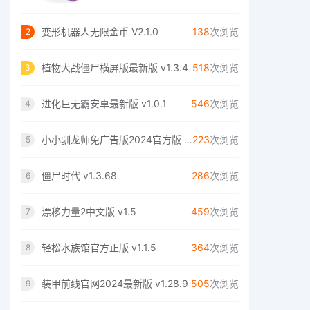
变形机器人无限金币 V2.1.0
138
次浏览
2
植物大战僵尸横屏版最新版 v1.3.4
518
次浏览
3
进化巨无霸安卓最新版 v1.0.1
546
次浏览
4
小小驯龙师免广告版2024官方版 v1.5
223
次浏览
5
僵尸时代 v1.3.68
286
次浏览
6
漂移力量2中文版 v1.5
459
次浏览
7
轻松水族馆官方正版 v1.1.5
364
次浏览
8
装甲前线官网2024最新版 v1.28.9
505
次浏览
9