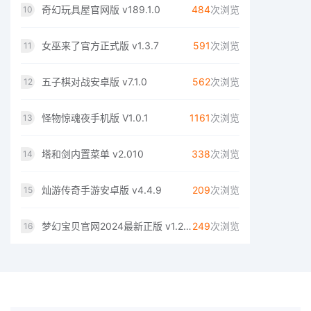
奇幻玩具屋官网版 v189.1.0
484
次浏览
10
女巫来了官方正式版 v1.3.7
591
次浏览
11
五子棋对战安卓版 v7.1.0
562
次浏览
12
怪物惊魂夜手机版 V1.0.1
1161
次浏览
13
塔和剑内置菜单 v2.010
338
次浏览
14
灿游传奇手游安卓版 v4.4.9
209
次浏览
15
梦幻宝贝官网2024最新正版 v1.2.13
249
次浏览
16