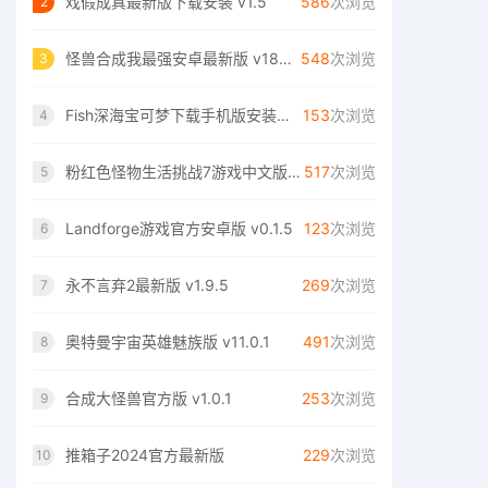
戏假成真最新版下载安装 v1.5
586
次浏览
2
怪兽合成我最强安卓最新版 v189.1.0
548
次浏览
3
Fish深海宝可梦下载手机版安装包 v2.0.3
153
次浏览
4
粉红色怪物生活挑战7游戏中文版 v1.0
517
次浏览
5
Landforge游戏官方安卓版 v0.1.5
123
次浏览
6
永不言弃2最新版 v1.9.5
269
次浏览
7
奥特曼宇宙英雄魅族版 v11.0.1
491
次浏览
8
合成大怪兽官方版 v1.0.1
253
次浏览
9
推箱子2024官方最新版
229
次浏览
10