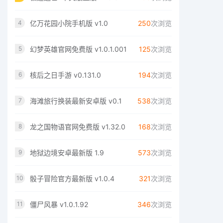
亿万花园小院手机版 v1.0
250
次浏览
4
幻梦英雄官网免费版 v1.0.1.001
125
次浏览
5
核后之日手游 v0.131.0
194
次浏览
6
海滩旅行换装最新安卓版 v0.1
538
次浏览
7
龙之国物语官网免费版 v1.32.0
168
次浏览
8
地狱边境安卓最新版 1.9
573
次浏览
9
骰子冒险官方最新版 v1.0.4
321
次浏览
10
僵尸风暴 v1.0.1.92
346
次浏览
11