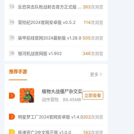
反恐突击队枪战射击官方正式版 v1.8.2
263
次浏览
13
冒险纪2024官网安卓版 v0.5.2
114
次浏览
14
装甲前线官网2024最新版 v1.28.9
505
次浏览
15
银河机战官网版 v1.902
346
次浏览
16
推荐手游
更多
植物大战僵尸杂交实
立即查看
1
动作冒险
88.45MB
明星梦工厂2024官网安卓版 v1.4.0
202
次浏览
2
极速逃亡2中文版正版 v1.0.0
193
次浏览
3