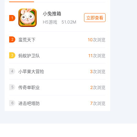
小兔推箱
立即查看
1
H5游戏
51.02M
蛮荒天下
10
次浏览
2
蚂蚁护卫队
11
次浏览
3
小苹果大冒险
3
次浏览
4
传奇单职业
2
次浏览
5
进击吧塔防
7
次浏览
6