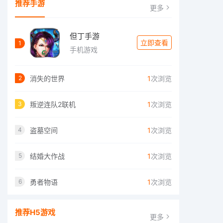
推荐手游
更多
但丁手游
立即查看
1
手机游戏
消失的世界
1
次浏览
2
叛逆连队2联机
1
次浏览
3
盗墓空间
1
次浏览
4
结婚大作战
1
次浏览
5
勇者物语
1
次浏览
6
推荐H5游戏
更多