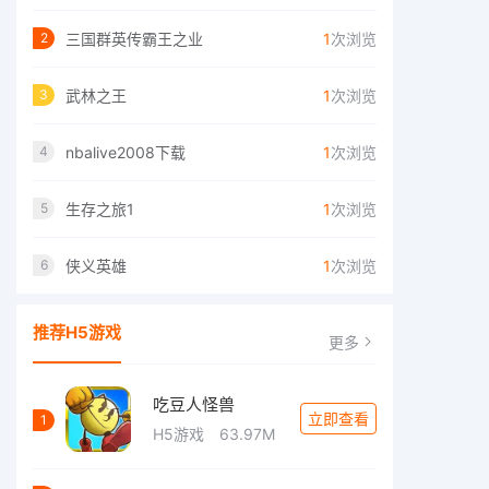
三国群英传霸王之业
1
次浏览
2
武林之王
1
次浏览
3
nbalive2008下载
1
次浏览
4
生存之旅1
1
次浏览
5
侠义英雄
1
次浏览
6
推荐H5游戏
更多
吃豆人怪兽
立即查看
1
H5游戏
63.97M