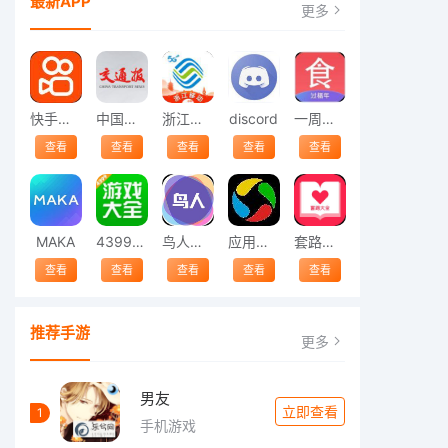
最新APP
更多
快手安装
中国交通报
浙江移动
discord
一周菜谱
查看
查看
查看
查看
查看
MAKA
4399游戏大全
鸟人助手
应用宝下载
套路大全
查看
查看
查看
查看
查看
推荐手游
更多
男友
立即查看
1
手机游戏