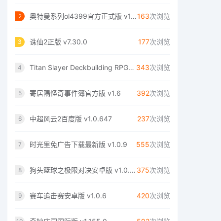
奥特曼系列ol4399官方正式版 v1.5.11
163
次浏览
2
诛仙2正版 v7.30.0
177
次浏览
3
Titan Slayer Deckbuilding RPG最新版 v1.3.9
343
次浏览
4
寄居隅怪奇事件簿官方版 v1.6
392
次浏览
5
中超风云2百度版 v1.0.647
237
次浏览
6
时光里免广告下载最新版 v1.0.9
555
次浏览
7
狗头篮球之极限对决安卓版 v1.0.0 v1.0.0
375
次浏览
8
赛车追击赛安卓版 v1.0.6
420
次浏览
9