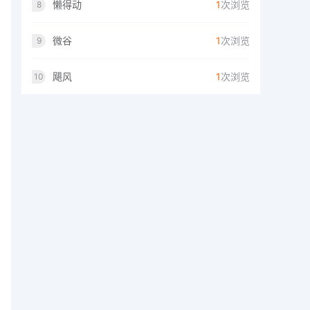
懒得动
1
次浏览
8
微谷
1
次浏览
9
飓风
1
次浏览
10