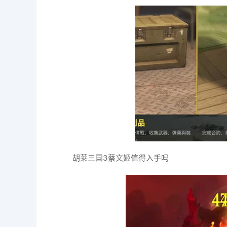
胡莱三国3蔡文姬值得入手吗