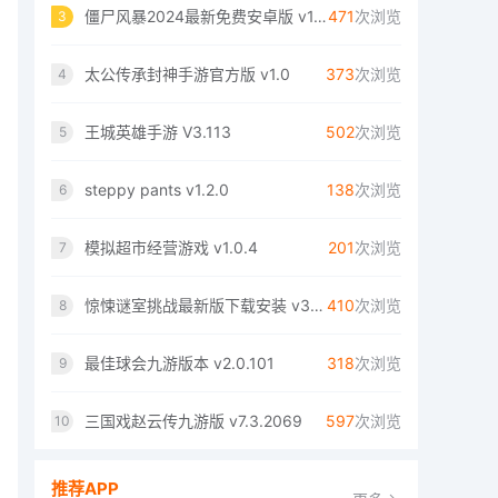
僵尸风暴2024最新免费安卓版 v1.0.1.92
471
次浏览
3
太公传承封神手游官方版 v1.0
373
次浏览
4
王城英雄手游 V3.113
502
次浏览
5
steppy pants v1.2.0
138
次浏览
6
模拟超市经营游戏 v1.0.4
201
次浏览
7
惊悚谜室挑战最新版下载安装 v3.3.25
410
次浏览
8
最佳球会九游版本 v2.0.101
318
次浏览
9
三国戏赵云传九游版 v7.3.2069
597
次浏览
10
推荐APP