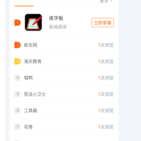
更多
练字板
立即查看
1
新闻阅读
新车网
1
次浏览
2
海天教育
1
次浏览
3
唱鸭
1
次浏览
4
宪法小卫士
1
次浏览
5
工具箱
1
次浏览
6
花卷
1
次浏览
7