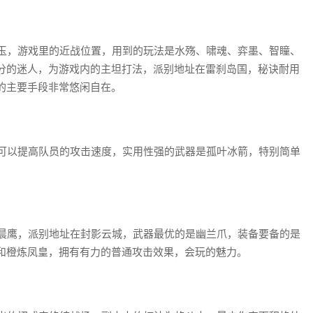
玉，游戏里的近战位置，用到的玩法是水殇、啸魂、弈墨、智瞳、
分的迷人，为游戏内的主坦打法，派别地址在雷刹岛国，秘诀耐用
的主要手段非常悠闲自在。
可以提高队员的攻击速度，实用性强的武器是孤叶冰箭，特别简单
晨鹰，派别地址在封影云城，武器最优的是幽兰爪，装备要备的是
和橙炼凤皇，拥有有力的普通攻击效果，会玩的魅力。