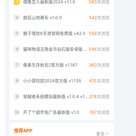
偶像恋人最新版2024 v1.1.0
580
次浏览
3
疯狂山地赛车 v1.0.0
542
次浏览
4
猴子塔防6手游官网免费版 v42.0
599
次浏览
5
猫咪物语无限金币钻石版安卓版 v1.5.2
546
次浏览
6
像素生存射击2官方版 v1.187
360
次浏览
7
小小冒险团2024官方版 v1.135
425
次浏览
8
穿越者系统模拟最新版 v1.0.4 v1.0.4
278
次浏览
9
开了个超市免广告最新版 v1.0
167
次浏览
10
推荐APP
更多