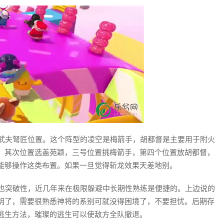
武夫弩匠位置。这个阵型的凌空是梅箭手，胡都督是主要用于附火
，其次位置选盖苑颖，三号位置挑梅箭手，第四个位置放胡都督，
能够操作这类布置。如果一旦觉得斩龙效果天差地别。
也突破性，近几年来在极限躲避中长期性熟练是便捷的。上边说的
明了，需要很熟悉神将的系别可就没得困境了，不要担忧。后期存
逃生方法，璀璨的逃生可以使敌方全队撤退。