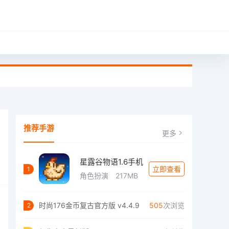
推荐手游
更多
星露谷物语1.6手机
立即查看
1
角色扮演
217MB
时尚176金币复古官方版 v4.4.9
505
次浏览
2