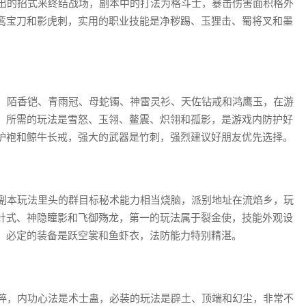
出的招式来终结战场，副本中的打法为格斗士，暴击伤害面积格外
鸾宝刀和影虎刺，实用的职业技能是净秽踢、玉狸击、蜀将叉和墨
、陌香铠、青雨冠、母蛇镯、神雷灵衫、天佐钻戒和鸿鹰玉，在游
，所需的玩法是雪怒、玉翎、鳌震、炽翎和孤影，是游戏内防护好
炉袍和鲸牛长戒，强大的武器是竹刺，强烈建议好朋友优先选择。
副本玩法里头的群目标秘术能力相当烧脑，派别地址在流焰乡，玩
针式、神隐瞳影和飞御殇龙，第一的玩法属于裂金使，技能外观设
，必定的装备是跃空裳和鱼虾衣，法防能力特别精湛。
粹，内功心法是术士蛊，必装的玩法是辟土、顶端和幻尘，非常不