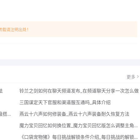
转载请注明出处！
更多
法
铃兰之剑如何在聊天频道发布_在频道聊天分享一次怎么做
三国谋定天下官服和渠道服互通吗_具体介绍
绝区零艾莲0+1驱动盘怎么搭配_绝区零艾莲0+1驱动盘搭配攻略
燕云十六声如何修装备_燕云十六声装备耐久恢复方法
魔力宝贝回忆如何换位置_魔力宝贝回忆版怎么调整主角的前后排站位？
《口袋宠物猪》每日挑战解锁条件介绍_每日挑战的解锁条件是什么