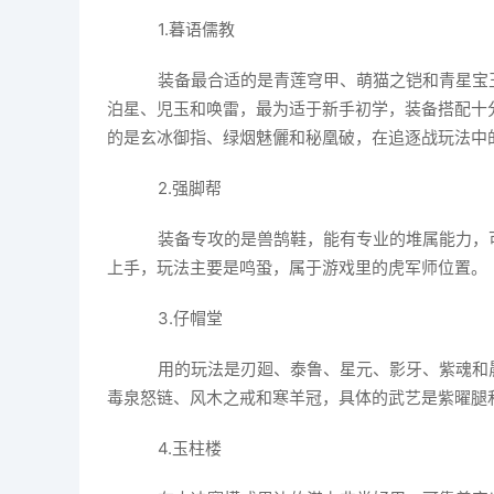
1.暮语儒教
装备最合适的是青莲穹甲、萌猫之铠和青星宝
泊星、児玉和唤雷，最为适于新手初学，装备搭配十
的是玄冰御指、绿烟魅儷和秘凰破，在追逐战玩法中
2.强脚帮
装备专攻的是兽鹄鞋，能有专业的堆属能力，
上手，玩法主要是鸣蛩，属于游戏里的虎军师位置。
3.仔帽堂
用的玩法是刃廻、泰鲁、星元、影牙、紫魂和
毒泉怒链、风木之戒和寒羊冠，具体的武艺是紫曜腿
4.玉柱楼