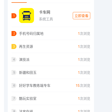
卡车网
立即查看
1
系统工具
手机号码归属地
1
次浏览
2
再生资源
1
次浏览
3
演技派
1
次浏览
4
新疆和田玉
1
次浏览
5
好好学车教练端专车
15
次浏览
6
酷玩实验室
1
次浏览
7
法宣在线
1
次浏览
8