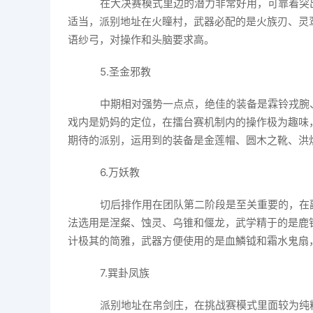
在大决赛模式里边的潜力非常好用，可靠着突
适当，派别地址在火瞳村，武器必配的是火族刃、灵
语纱弓，对操作和头脑要求高。
5.圣金邪教
中期相对强势一点点，绝佳的装备是霖铃戎腕
戏内是奶妈的定位，在擂台赛机制内的操作极为趣味
期待的派别，运用到的装备是金莲帽、圆木之靴、洪
6.万妖教
切后排作用在团队第二阶段是至关重要的，在
法选用是涅粲、蚀灵、乌锥和偃龙，武学精于的是鹿
计极其的简雅，武器方便使用的是血鱗钺和霜水鬼扇
7.巽卦凤族
派别地址在帛剑庄，在挑战赛模式里面较为纯