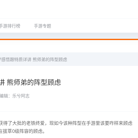
手游排行榜
手游专题
梦感悟跟特质详讲 熊师弟的阵型顾虑
讲 熊师弟的阵型顾虑
编辑：乐兮阿志
获得了大批的老铁终爱，现如今该种阵型在手游里该要咋样来顾虑
在拔萃0级阵容的顾虑。