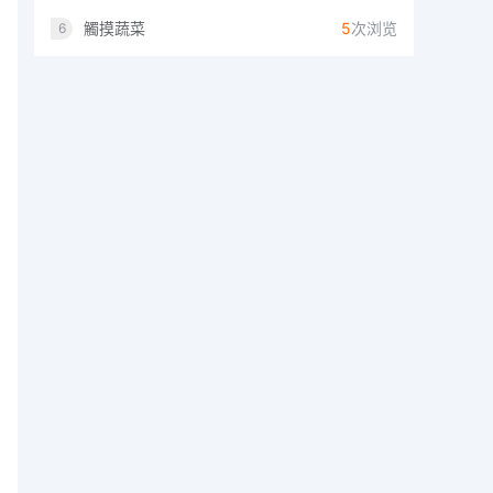
觸摸蔬菜
5
次浏览
6