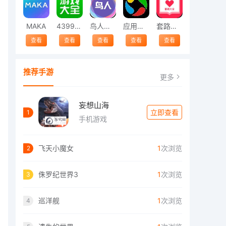
MAKA
4399游戏大全
鸟人助手
应用宝下载
套路大全
查看
查看
查看
查看
查看
推荐手游
更多
妄想山海
立即查看
1
手机游戏
飞天小魔女
1
次浏览
2
侏罗纪世界3
1
次浏览
3
巡洋舰
1
次浏览
4