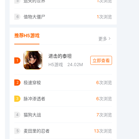
遗失的世界
1
次浏览
5
值物大僵尸
1
次浏览
6
推荐H5游戏
更多
进击的泰坦
立即查看
1
H5游戏
24.02M
极速穿梭
6
次浏览
2
脉冲渗透者
6
次浏览
3
猫狗大战
7
次浏览
4
麦田里的忍者
13
次浏览
5