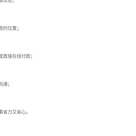
细信息；
用的位置；
或直接在线付款；
沟通；
事省力又省心。