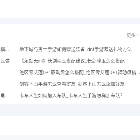
更多
《三国志战略版》倾横阵容搭配攻略_三国志战略版倾横阵容怎么搭配
地下城与勇士手游如何赠送装备_dnf手游赠送礼物方法
怎么做
《永劫无间》长剑魂玉搭配建议_长剑魂玉怎么搭配
绝区零艾莲0+1驱动盘怎么搭配_绝区零艾莲0+1驱动盘搭配攻略
法
剑客下山手游怎么查看密友_剑客下山怎么添加好友
魔力宝贝回忆如何换位置_魔力宝贝回忆版怎么调整主角的前后排站位？
卡车人生如何加入车队_卡车人生手游怎样加车队？