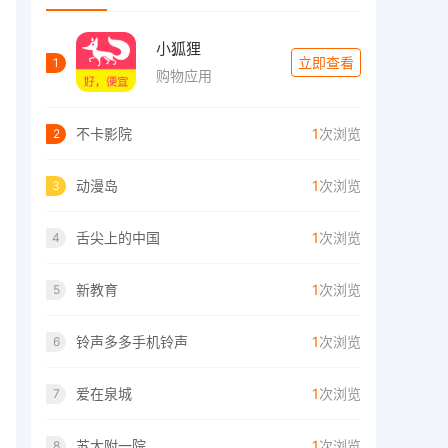
小狐狸
立即查看
1
购物应用
不卡影院
1
次浏览
2
动漫岛
1
次浏览
3
舌尖上的中国
1
次浏览
4
新教育
1
次浏览
5
铃声多多手机铃声
1
次浏览
6
爱在泉城
1
次浏览
7
苏大附一院
1
次浏览
8