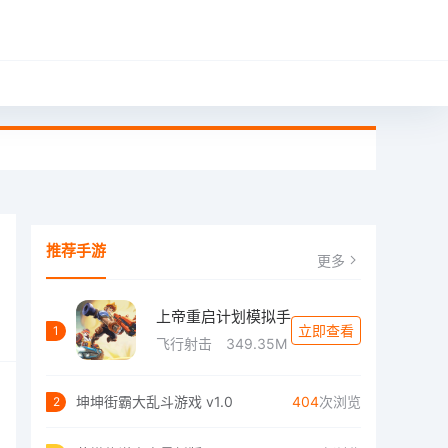
推荐手游
更多
上帝重启计划模拟手
立即查看
1
飞行射击
349.35M
坤坤街霸大乱斗游戏 v1.0
404
次浏览
2