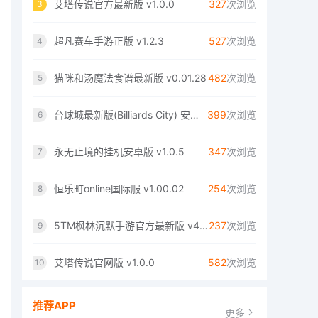
艾塔传说官方最新版 v1.0.0
327
次浏览
3
超凡赛车手游正版 v1.2.3
527
次浏览
4
猫咪和汤魔法食谱最新版 v0.01.28
482
次浏览
5
台球城最新版(Billiards City) 安卓版 v3.0.81
399
次浏览
6
永无止境的挂机安卓版 v1.0.5
347
次浏览
7
恒乐町online国际服 v1.00.02
254
次浏览
8
5TM枫林沉默手游官方最新版 v4.1.7
237
次浏览
9
艾塔传说官网版 v1.0.0
582
次浏览
10
推荐APP
更多