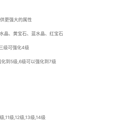
提供更强大的属性
绿水晶、黄宝石、蓝水晶、红宝石
三级可强化4级
化到5级,6级可以强化到7级
11级,12级,13级,14级