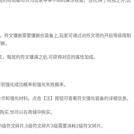
的经验都可以为玩家带来不同的属性收益。当然,除了经验之外,玩
。符文镶嵌需要镶嵌在装备上,玩家可通过对符文塔的开启等级限制
镶嵌。
文。每层的符文镶满之后,可获得对应的属性加成。
看到强化成功概率和强化失败概率。
金币和强化材料。点击【注】按钮可查看符文强化装备的详细信息。
购买,也可以在商城中购买。
1级符文碎片,5级符文碎片3级需要消耗2级符文碎片。