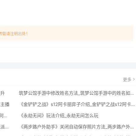
转载请注明出处！
更多
提升
筑梦公馆手游中修改姓名方法_筑梦公馆手游中的姓名如何修改呢？
频主播
《金铲铲之战》s12阿卡丽弈子介绍_金铲铲之战s12阿卡丽怎么样
《大侠立志传》邀请npc入队跟随方法_大侠立志传如何邀请npc入队跟随
《永劫无间》玩法介绍_永劫无间怎么玩
《生物原型》幂次分裂流派攻略_生物原型幂次分裂流派怎么玩
《两步路户外助手》关闭自动保存照片方法_两步路户外助手怎么关闭自动保存照片