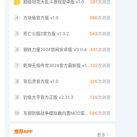
超级坦克大乱斗游戏安卓版 v1.0
291
次浏览
3
方块鱼官方版 v1.0
386
次浏览
4
死亡公园2官方版 v1.3.2
543
次浏览
5
钢铁力量2024官网安卓版 V3.0.4
441
次浏览
6
乾坤无极传世2024官方最新版 v1.0.19
122
次浏览
7
背后灵官方版 v1.0
226
次浏览
8
钓鱼大亨官方正版 v2.31.3
139
次浏览
9
东部防御战争模拟器内置MOD菜单官网免费版 V6.1.9
566
次浏览
10
推荐APP
更多