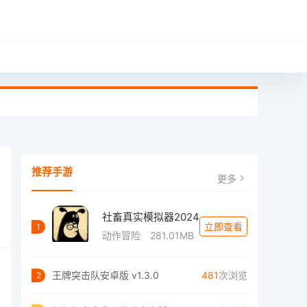
推荐手游
更多
社畜真实模拟器2024
立即查看
1
动作冒险
281.01MB
王牌突击队安卓版 v1.3.0
481
次浏览
2