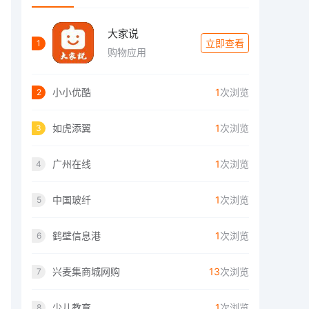
大家说
立即查看
1
购物应用
小小优酷
1
次浏览
2
如虎添翼
1
次浏览
3
广州在线
1
次浏览
4
中国玻纤
1
次浏览
5
鹤壁信息港
1
次浏览
6
兴麦集商城网购
13
次浏览
7
少儿教育
1
次浏览
8