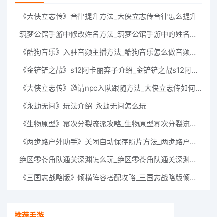
《大侠立志传》音律提升方法_大侠立志传音律怎么提升
筑梦公馆手游中修改姓名方法_筑梦公馆手游中的姓名如何修改呢？
《酷狗音乐》入驻音频主播方法_酷狗音乐怎么做音频主播
《金铲铲之战》s12阿卡丽弈子介绍_金铲铲之战s12阿卡丽怎么样
《大侠立志传》邀请npc入队跟随方法_大侠立志传如何邀请npc入队跟随
《永劫无间》玩法介绍_永劫无间怎么玩
《生物原型》幂次分裂流派攻略_生物原型幂次分裂流派怎么玩
《两步路户外助手》关闭自动保存照片方法_两步路户外助手怎么关闭自动保存照片
绝区零苍角队通关深渊怎么玩_绝区零苍角队通关深渊玩法搭配一览
《三国志战略版》倾横阵容搭配攻略_三国志战略版倾横阵容怎么搭配
推荐手游