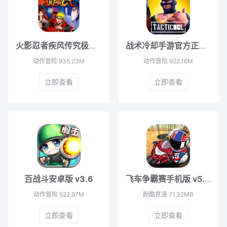
火影忍者疾风传究极忍者风暴官方版 v1.0.0
战术冷却手游官方正版 v1.69.0
动作冒险
935.23M
动作冒险
922.16M
立即查看
立即查看
百战斗安卓版 v3.6
飞车争霸赛手机版 v5.0.0
动作冒险
522.97M
跑酷竞速
71.32MB
立即查看
立即查看